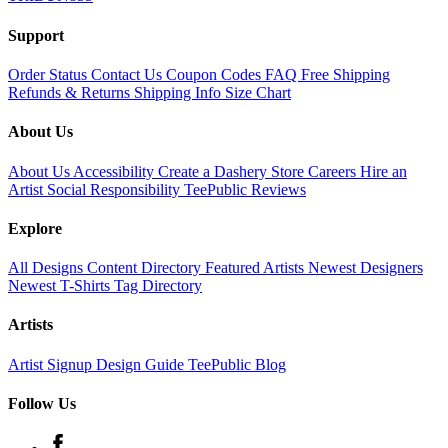
Support
Order Status
Contact Us
Coupon Codes
FAQ
Free Shipping
Refunds & Returns
Shipping Info
Size Chart
About Us
About Us
Accessibility
Create a Dashery Store
Careers
Hire an
Artist
Social Responsibility
TeePublic Reviews
Explore
All Designs
Content Directory
Featured Artists
Newest Designers
Newest T-Shirts
Tag Directory
Artists
Artist Signup
Design Guide
TeePublic Blog
Follow Us