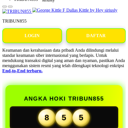
TRIBUN855
LOGIN
DAFTAR
Keamanan dan kerahasiaan data pribadi Anda dilindungi melalui
standar keamanan siber internasional yang berlapis. Untuk
mendukung transaksi digital yang aman dan nyaman, pastikan Anda
menggunakan sistem resmi yang telah dilengkapi teknologi enkripsi
End-to-End terbaru.
ANGKA HOKI TRIBUN855
8
5
5