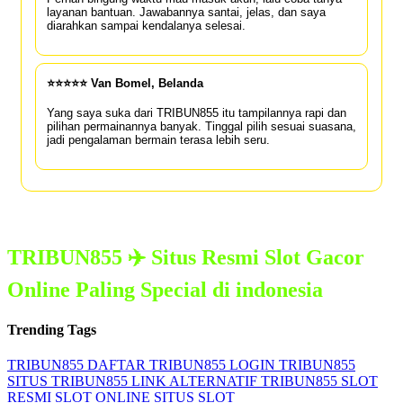
layanan bantuan. Jawabannya santai, jelas, dan saya
diarahkan sampai kendalanya selesai.
⭐⭐⭐⭐⭐ Van Bomel, Belanda
Yang saya suka dari TRIBUN855 itu tampilannya rapi dan
pilihan permainannya banyak. Tinggal pilih sesuai suasana,
jadi pengalaman bermain terasa lebih seru.
TRIBUN855 ✈️ Situs Resmi Slot Gacor
Online Paling Special di indonesia
Trending Tags
TRIBUN855
DAFTAR TRIBUN855
LOGIN TRIBUN855
SITUS TRIBUN855
LINK ALTERNATIF TRIBUN855
SLOT
RESMI
SLOT ONLINE
SITUS SLOT